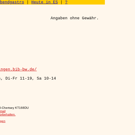
bendgastro
|
Heute in ES
|
?
Angaben ohne Gewähr.
ingen.bib-bw.de/
n, Di-Fr 11-19, Sa 10-14
GB-Chertsey KT168DU
mail
orbehalten.
ngen