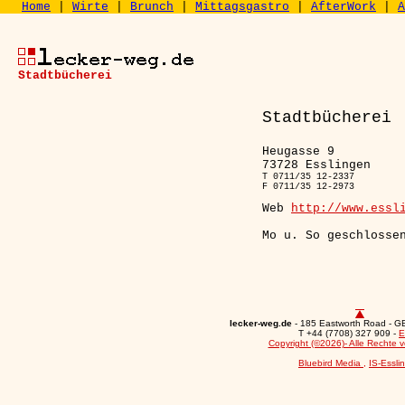
Home
|
Wirte
|
Brunch
|
Mittagsgastro
|
AfterWork
|
A
Stadtbücherei
Stadtbücherei
Heugasse 9
73728 Esslingen
T 0711/35 12-2337
F 0711/35 12-2973
Web
http://www.essl
Mo u. So geschlosse
lecker-weg.de
- 185 Eastworth Road - 
T +44 (7708) 327 909 -
E
Copyright (©2026)- Alle Rechte v
Bluebird Media
,
IS-Essli