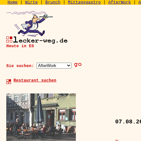
Home
|
Wirte
|
Brunch
|
Mittagsgastro
|
AfterWork
|
A
Heute in ES
Sie suchen:
Restaurant suchen
.
07.08.2